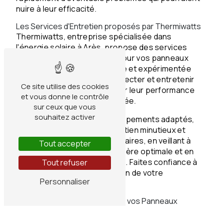
nuire à leur efficacité.
Les Services d'Entretien proposés par Thermiwatts
Thermiwatts, entreprise spécialisée dans
l'énergie solaire à Arès, propose des services
d'entretien professionnels pour vos panneaux
solaires. Leur équipe qualifiée et expérimentée
intervient pour nettoyer, inspecter et entretenir
Ce site utilise des cookies
vos panneaux, afin de garantir leur performance
et vous donne le contrôle
optimale tout au long de l'année.
sur ceux que vous
souhaitez activer
Grâce à des outils et des équipements adaptés,
Thermiwatts assure un entretien minutieux et
efficace de vos panneaux solaires, en veillant à
Tout accepter
ce qu'ils fonctionnent de manière optimale et en
prolongeant leur durée de vie. Faites confiance à
Tout refuser
des experts pour prendre soin de votre
Personnaliser
installation solaire à Arès.
Prenez RDV pour l'Entretien de vos Panneaux
Solaires