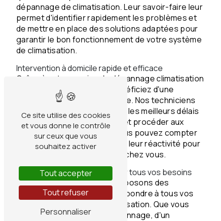
dépannage de climatisation. Leur savoir-faire leur
permet d'identifier rapidement les problèmes et
de mettre en place des solutions adaptées pour
garantir le bon fonctionnement de votre système
de climatisation.
Intervention à domicile rapide et efficace
Grâce à notre service de dépannage climatisation
à domicile à Lanton, vous bénéficiez d'une
intervention rapide et efficace. Nos techniciens
se déplacent chez vous dans les meilleurs délais
Ce site utilise des cookies
pour diagnostiquer la panne et procéder aux
et vous donne le contrôle
réparations nécessaires. Vous pouvez compter
sur ceux que vous
sur leur professionnalisme et leur réactivité pour
souhaitez activer
retrouver un confort optimal chez vous.
Des solutions sur mesure pour tous vos besoins
Tout accepter
Chez Thermiwatts, nous proposons des
Tout refuser
solutions sur mesure pour répondre à tous vos
besoins en matière de climatisation. Que vous
Personnaliser
ayez besoin d'un simple dépannage, d'un