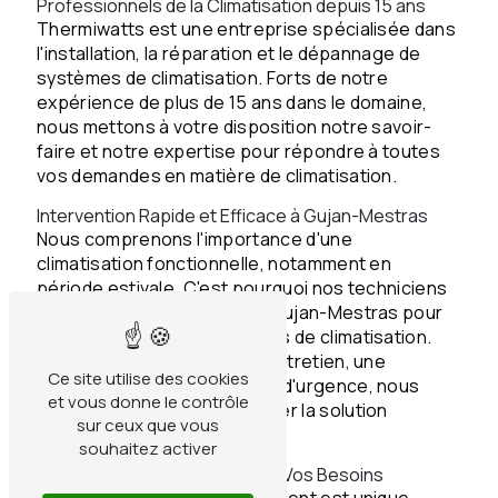
Professionnels de la Climatisation depuis 15 ans
Thermiwatts est une entreprise spécialisée dans
l'installation, la réparation et le dépannage de
systèmes de climatisation. Forts de notre
expérience de plus de 15 ans dans le domaine,
nous mettons à votre disposition notre savoir-
faire et notre expertise pour répondre à toutes
vos demandes en matière de climatisation.
Intervention Rapide et Efficace à Gujan-Mestras
Nous comprenons l'importance d'une
climatisation fonctionnelle, notamment en
période estivale. C'est pourquoi nos techniciens
interviennent rapidement à Gujan-Mestras pour
résoudre tous vos problèmes de climatisation.
Que ce soit pour un simple entretien, une
Ce site utilise des cookies
réparation ou un dépannage d'urgence, nous
et vous donne le contrôle
sommes là pour vous apporter la solution
sur ceux que vous
adaptée.
souhaitez activer
Services Personnalisés selon Vos Besoins
Chez Thermiwatts, chaque client est unique.