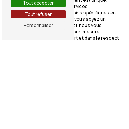
Tout accepter
Nous vous proposons des services
personnalisés selon vos besoins spécifiques en
Tout refuser
matière de climatisation. Que vous soyez un
particulier ou un professionnel, nous vous
Personnaliser
garantissons une prestation sur-mesure,
réalisée dans les règles de l'art et dans le respect
des normes en vigueur.
Devis Gratuit et Transparent
Parce que la transparence est au cœur de notre
démarche, nous vous proposons un devis gratuit
avant toute intervention. Chez Thermiwatts, pas
de mauvaises surprises : vous connaîtrez le coût
de notre prestation à l'avance, sans frais cachés.
Nous attachons une grande importance à la
satisfaction de nos clients et à la qualité de nos
services.
Contactez Thermiwatts pour votre Dépannage
Climatisation à Gujan-Mestras
Vous rencontrez un problème avec votre